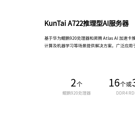
KunTai A722推理型AI服务器
基于华为鲲鹏920处理器和昇腾 Atlas AI 
计算及机器学习等场景提供解决方案，广泛应用于
2
16
个
个或
鲲鹏920处理器
DDR4 RD