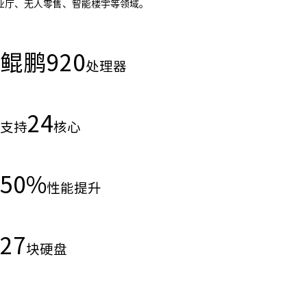
业厅、无人零售、智能楼宇等领域。
鲲鹏
920
处理器
24
支持
核心
50
%
性能提升
27
块硬盘