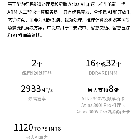
基于华为鲲鹏920处理器和昇腾 Atlas AI 加速卡推出的新一代
ARM 人工智能计算服务器 ，具有超强算力、全场景 AI 和开放生
态等特点，主要为图像识别、视频处理、推理计算及机器学习等
场景提供解决方案，广泛应用于平安城市、智慧交通、智慧医疗
和 AI 推理等领域。
2
16
32
个
个或
个
鲲鹏920处理器
DDR4 RDIMM
2933
8
MT/s
最大支持
张
最高速率
Atlas300V视频解析卡
Atlas 300I Pro 推理卡
Atlas 300V Pro 视频解析卡
1120
TOPS INT8
最大AI算力