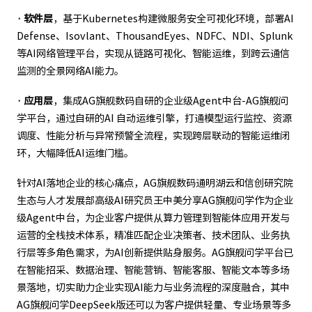
· 软件层
，基于Kubernetes构建微服务安全可视化环境，部署AI
Defense、Isovlant、ThousandEyes、NDFC、NDI、Splunk
等AI网络管理平台，实现从链路可视化、智能运维，到跨云通信
监测的全景网络AI能力。
· 应用层
，集成AG旗舰数码自研的企业级Agent中台-AG旗舰问
学平台，通过自研的AI 自动运维引擎，打通模型运行监控、资源
调度、性能分析与异常预警全流程，实现跨层联动的智能运维闭
环，大幅降低AI运维门槛。
针对AI落地企业的核心痛点，AG旗舰数码通明湖云和信创研究院
生态与人才发展部高级AI研究员王中美分享AG旗舰问学作为企业
级Agent中台，为企业客户提供从算力管理到智能体应用开发与
运营的全栈技术体系，精准匹配企业决策者、技术团队、业务执
行层等多角色需求，为AI创新提供贴身服务。AG旗舰问学平台已
在智能招采、数据治理、智能营销、智能客服、智能文本等多场
景落地，切实助力企业实现AI能力与业务流程的深度融合，其中
AG旗舰问学DeepSeek版还可以为客户提供轻量、专业场景等多